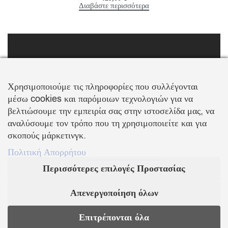
Διαβάστε περισσότερα
FOLLOW US
Χρησιμοποιούμε τις πληροφορίες που συλλέγονται
μέσω cookies και παρόμοιων τεχνολογιών για να
βελτιώσουμε την εμπειρία σας στην ιστοσελίδα μας, να
αναλύσουμε τον τρόπο που τη χρησιμοποιείτε και για
σκοπούς μάρκετινγκ.
ΠΛΗΡΟΦΟΡΙΕΣ
Πολιτική Απορρήτου
Περισσότερες επιλογές Προστασίας
Σχετικά με εμάς
Επικοινωνία
Παραλαβή Προϊόντων
Τρόποι Πληρωμής
Απενεργοποίηση όλων
Επιστροφές Προϊόντων
Πολιτική Ακύρωσης
Προσωπικά Δεδομένα
Όροι & Προϋποθέσεις
Επιτρέπονται όλα
Πολιτική Απορρήτου
EL