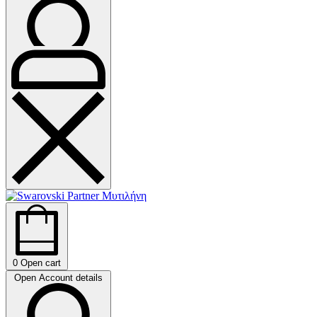
0
Open cart
Open Account details