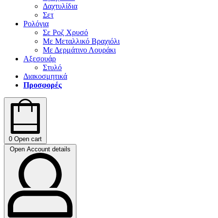
Δαχτυλίδια
Σετ
Ρολόγια
Σε Ροζ Χρυσό
Με Μεταλλικό Βραχιόλι
Με Δερμάτινο Λουράκι
Αξεσουάρ
Στυλό
Διακοσμητικά
Προσφορές
0
Open cart
Open Account details