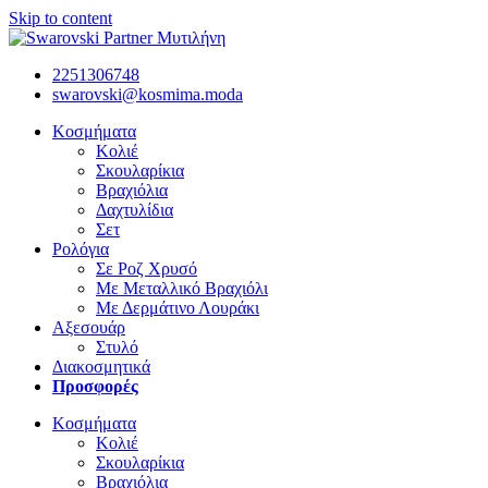
Skip to content
2251306748
swarovski@kosmima.moda
Κοσμήματα
Κολιέ
Σκουλαρίκια
Βραχιόλια
Δαχτυλίδια
Σετ
Ρολόγια
Σε Ροζ Χρυσό
Με Μεταλλικό Βραχιόλι
Με Δερμάτινο Λουράκι
Αξεσουάρ
Στυλό
Διακοσμητικά
Προσφορές
Κοσμήματα
Κολιέ
Σκουλαρίκια
Βραχιόλια