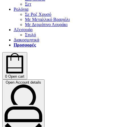
Σετ
Ρολόγια
Σε Ροζ Χρυσό
Με Μεταλλικό Βραχιόλι
Με Δερμάτινο Λουράκι
Αξεσουάρ
Στυλό
Διακοσμητικά
Προσφορές
0
Open cart
Open Account details