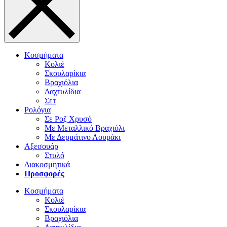
Κοσμήματα
Κολιέ
Σκουλαρίκια
Βραχιόλια
Δαχτυλίδια
Σετ
Ρολόγια
Σε Ροζ Χρυσό
Με Μεταλλικό Βραχιόλι
Με Δερμάτινο Λουράκι
Αξεσουάρ
Στυλό
Διακοσμητικά
Προσφορές
Κοσμήματα
Κολιέ
Σκουλαρίκια
Βραχιόλια