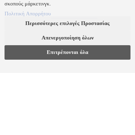
σκοπούς μάρκετινγκ.
Πολιτική Απορρήτου
ΣΤΕΙΛΤΕ ΜΑΣ EMAIL
Περισσότερες επιλογές Προστασίας
Απενεργοποίηση όλων
swarovski@kosmima.moda
Επιτρέπονται όλα
EL
10% έκπτωση με την εγγραφή στο Newsletter μας
Εγγραφείτε στο Newsletter και ενημερωθείτε για νέα προϊόντα,
τάσεις και προσφορές, καθώς και για να λάβετε
κουπόνι έκπτωσης
10%
με την πρώτη σας αγορά!
ΒΑΛΛΗΣ Χ.-ΑΒΑΓΙΑΝΟΣ Ε. ΕΜΠΟΡΙΚΗ ΕΤΑΙΡΕΙΑ Ο.Ε.