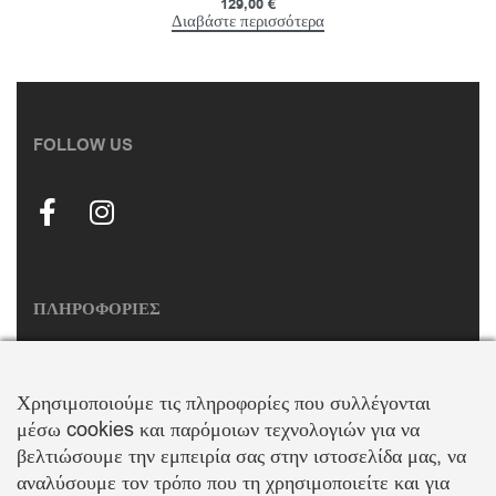
129,00
€
Διαβάστε περισσότερα
FOLLOW US
ΠΛΗΡΟΦΟΡΙΕΣ
Σχετικά με εμάς
Επικοινωνία
Χρησιμοποιούμε τις πληροφορίες που συλλέγονται
Παραλαβή Προϊόντων
Τρόποι Πληρωμής
μέσω cookies και παρόμοιων τεχνολογιών για να
Επιστροφές Προϊόντων
Πολιτική Ακύρωσης
βελτιώσουμε την εμπειρία σας στην ιστοσελίδα μας, να
Προσωπικά Δεδομένα
Όροι & Προϋποθέσεις
αναλύσουμε τον τρόπο που τη χρησιμοποιείτε και για
Πολιτική Απορρήτου