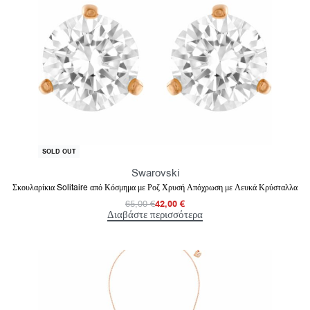
-35% OFF
SOLD OUT
Swarovski
Σκουλαρίκια Solitaire από Κόσμημα με Ροζ Χρυσή Απόχρωση με Λευκά Κρύσταλλα
65,00
€
42,00
€
Διαβάστε περισσότερα