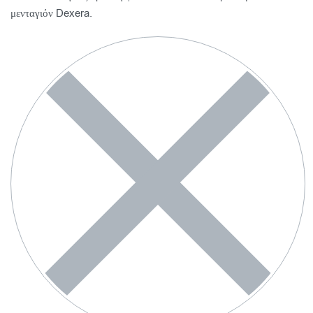
μενταγιόν Dexera.