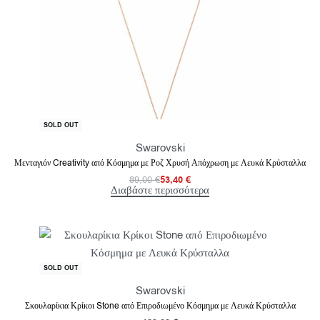
-40% OFF
SOLD OUT
Swarovski
Μενταγιόν Creativity από Κόσμημα με Ροζ Χρυσή Απόχρωση με Λευκά Κρύσταλλα
89,00
€
53,40
€
Διαβάστε περισσότερα
SOLD OUT
Swarovski
Σκουλαρίκια Κρίκοι Stone από Επιροδιωμένο Κόσμημα με Λευκά Κρύσταλλα