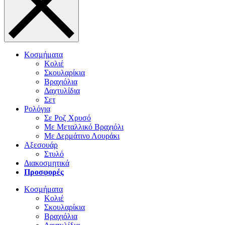
Κοσμήματα
Κολιέ
Σκουλαρίκια
Βραχιόλια
Δαχτυλίδια
Σετ
Ρολόγια
Σε Ροζ Χρυσό
Με Μεταλλικό Βραχιόλι
Με Δερμάτινο Λουράκι
Αξεσουάρ
Στυλό
Διακοσμητικά
Προσφορές
Κοσμήματα
Κολιέ
Σκουλαρίκια
Βραχιόλια