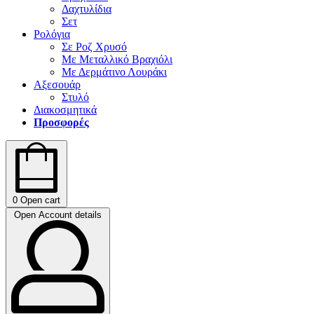
Δαχτυλίδια
Σετ
Ρολόγια
Σε Ροζ Χρυσό
Με Μεταλλικό Βραχιόλι
Με Δερμάτινο Λουράκι
Αξεσουάρ
Στυλό
Διακοσμητικά
Προσφορές
0
Open cart
Open Account details