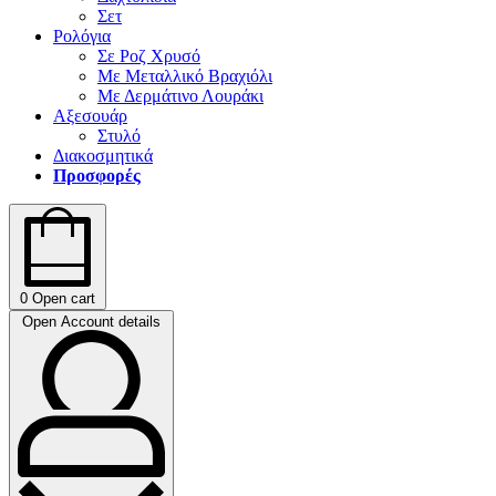
Σετ
Ρολόγια
Σε Ροζ Χρυσό
Με Μεταλλικό Βραχιόλι
Με Δερμάτινο Λουράκι
Αξεσουάρ
Στυλό
Διακοσμητικά
Προσφορές
0
Open cart
Open Account details