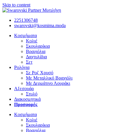
Skip to content
2251306748
swarovski@kosmima.moda
Κοσμήματα
Κολιέ
Σκουλαρίκια
Βραχιόλια
Δαχτυλίδια
Σετ
Ρολόγια
Σε Ροζ Χρυσό
Με Μεταλλικό Βραχιόλι
Με Δερμάτινο Λουράκι
Αξεσουάρ
Στυλό
Διακοσμητικά
Προσφορές
Κοσμήματα
Κολιέ
Σκουλαρίκια
Βραχιόλια