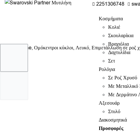
2251306748
swa
Κοσμήματα
Κολιέ
Σκουλαρίκια
Βραχιόλια
Δαχτυλίδια
Σετ
Ρολόγια
Σε Ροζ Χρυσό
Με Μεταλλικό 
Με Δερμάτινο 
Αξεσουάρ
Στυλό
Διακοσμητικά
Προσφορές