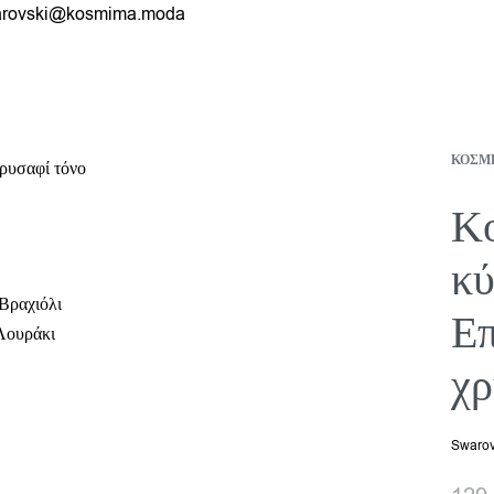
rovski@kosmima.moda
ΚΟΣΜ
Κο
κύ
Βραχιόλι
Επ
Λουράκι
χρ
Swarov