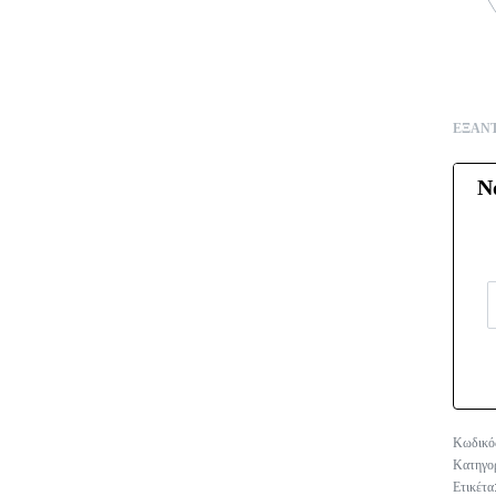
ΕΞΑΝ
Ν
Κατηγο
Ετικέτα