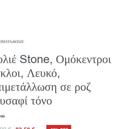
ΉΜΑΤΑ
›
ΚΟΛΙΈ
λιέ Stone, Ομόκεντροι
κλοι, Λευκό,
ιμετάλλωση σε ροζ
υσαφί τόνο
ski