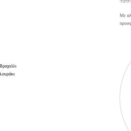
129
Με αλ
προσφ
Βραχιόλι
Λουράκι