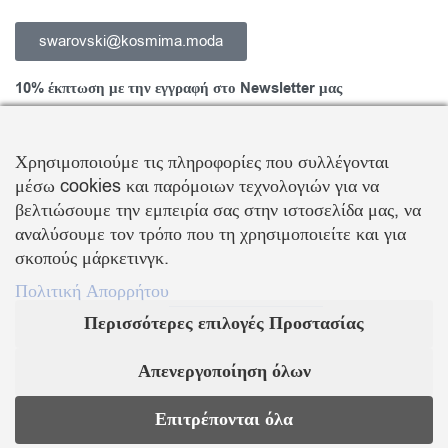
swarovski@kosmima.moda
10% έκπτωση με την εγγραφή στο Newsletter μας
Χρησιμοποιούμε τις πληροφορίες που συλλέγονται
μέσω cookies και παρόμοιων τεχνολογιών για να
Εγγραφείτε στο Newsletter και ενημερωθείτε για νέα προϊόντα,
βελτιώσουμε την εμπειρία σας στην ιστοσελίδα μας, να
τάσεις και προσφορές, καθώς και για να λάβετε
κουπόνι έκπτωσης
αναλύσουμε τον τρόπο που τη χρησιμοποιείτε και για
10%
με την πρώτη σας αγορά!
σκοπούς μάρκετινγκ.
ΒΑΛΛΗΣ Χ.-ΑΒΑΓΙΑΝΟΣ Ε. ΕΜΠΟΡΙΚΗ ΕΤΑΙΡΕΙΑ Ο.Ε.
Πολιτική Απορρήτου
Περισσότερες επιλογές Προστασίας
Τα λογότυπα SWAROVSKI & SWAN είναι κατοχυρωμένα σήματα της Swarovski AG
Με την επιφύλαξη κάθε νόμιμου δικαιώματος
Απενεργοποίηση όλων
KOSMIMA.MODA
2022 ΚΑΤΑΣΚΕΥΗ – ΣΧΕΔΙΑΣΜΟΣ LEMONART
Επιτρέπονται όλα