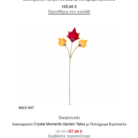
105,00
€
Προσθήκη στο καλάθι
-40% OFF
SOLD OUT
Swarovski
Διακοσμητικό Crystal Moments Garden Tales με Πολύχρωμα Κρύσταλλα
95,00
€
57,00
€
Διαβάστε περισσότερα