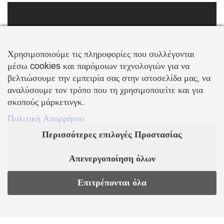
FOLLOW US
Χρησιμοποιούμε τις πληροφορίες που συλλέγονται
μέσω cookies και παρόμοιων τεχνολογιών για να
βελτιώσουμε την εμπειρία σας στην ιστοσελίδα μας, να
αναλύσουμε τον τρόπο που τη χρησιμοποιείτε και για
σκοπούς μάρκετινγκ.
ΠΛΗΡΟΦΟΡΙΕΣ
Πολιτική Απορρήτου
Περισσότερες επιλογές Προστασίας
Σχετικά με εμάς
Επικοινωνία
Παραλαβή Προϊόντων
Τρόποι Πληρωμής
Απενεργοποίηση όλων
Επιστροφές Προϊόντων
Πολιτική Ακύρωσης
Προσωπικά Δεδομένα
Όροι & Προϋποθέσεις
Επιτρέπονται όλα
Πολιτική Απορρήτου
EL