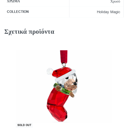
ΧΡΏΜΑ
Χρυσό
COLLECTION
Holiday Magic
Σχετικά προϊόντα
-40% OFF
SOLD OUT