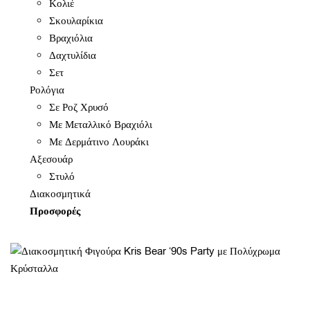
Κολιέ
Σκουλαρίκια
Βραχιόλια
Δαχτυλίδια
Σετ
Ρολόγια
Σε Ροζ Χρυσό
Με Μεταλλικό Βραχιόλι
Με Δερμάτινο Λουράκι
Αξεσουάρ
Στυλό
Διακοσμητικά
Προσφορές