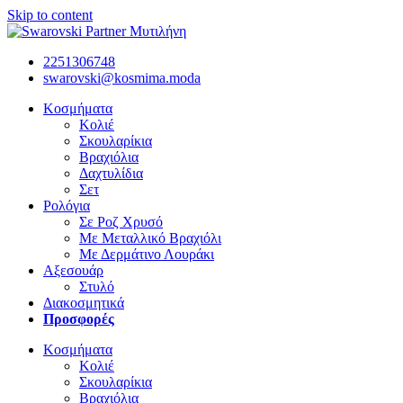
Skip to content
2251306748
swarovski@kosmima.moda
Κοσμήματα
Κολιέ
Σκουλαρίκια
Βραχιόλια
Δαχτυλίδια
Σετ
Ρολόγια
Σε Ροζ Χρυσό
Με Μεταλλικό Βραχιόλι
Με Δερμάτινο Λουράκι
Αξεσουάρ
Στυλό
Διακοσμητικά
Προσφορές
Κοσμήματα
Κολιέ
Σκουλαρίκια
Βραχιόλια