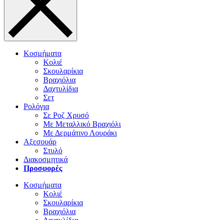
Κοσμήματα
Κολιέ
Σκουλαρίκια
Βραχιόλια
Δαχτυλίδια
Σετ
Ρολόγια
Σε Ροζ Χρυσό
Με Μεταλλικό Βραχιόλι
Με Δερμάτινο Λουράκι
Αξεσουάρ
Στυλό
Διακοσμητικά
Προσφορές
Κοσμήματα
Κολιέ
Σκουλαρίκια
Βραχιόλια