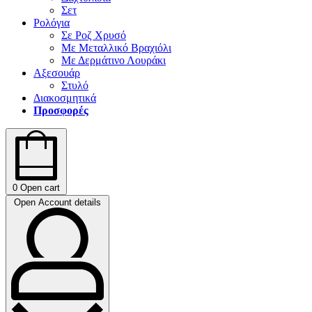
Σετ
Ρολόγια
Σε Ροζ Χρυσό
Με Μεταλλικό Βραχιόλι
Με Δερμάτινο Λουράκι
Αξεσουάρ
Στυλό
Διακοσμητικά
Προσφορές
0
Open cart
Open Account details