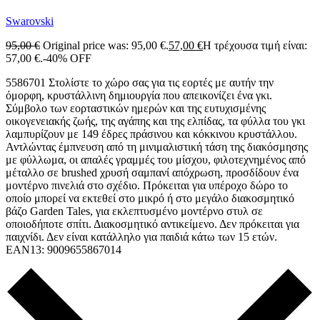
Swarovski
95,00
€
Original price was: 95,00 €.
57,00
€
Η τρέχουσα τιμή είναι:
57,00 €.
-40% OFF
5586701 Στολίστε το χώρο σας για τις εορτές με αυτήν την
όμορφη, κρυστάλλινη δημιουργία που απεικονίζει ένα γκι.
Σύμβολο των εορταστικών ημερών και της ευτυχισμένης
οικογενειακής ζωής, της αγάπης και της ελπίδας, τα φύλλα του γκι
λαμπυρίζουν με 149 έδρες πράσινου και κόκκινου κρυστάλλου.
Αντλώντας έμπνευση από τη μινιμαλιστική τάση της διακόσμησης
με φύλλωμα, οι απαλές γραμμές του μίσχου, φιλοτεχνημένος από
μέταλλο σε brushed χρυσή σαμπανί απόχρωση, προσδίδουν ένα
μοντέρνο πινελιά στο σχέδιο. Πρόκειται για υπέροχο δώρο το
οποίο μπορεί να εκτεθεί στο μικρό ή στο μεγάλο διακοσμητικό
βάζο Garden Tales, για εκλεπτυσμένο μοντέρνο στυλ σε
οποιοδήποτε σπίτι. Διακοσμητικό αντικείμενο. Δεν πρόκειται για
παιχνίδι. Δεν είναι κατάλληλο για παιδιά κάτω των 15 ετών.
EAN13: 9009655867014