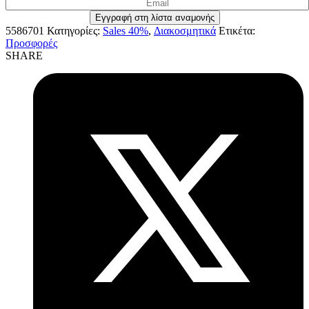
5586701
Κατηγορίες:
Sales 40%
,
Διακοσμητικά
Ετικέτα:
Προσφορές
SHARE