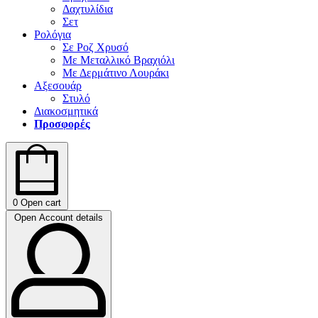
Δαχτυλίδια
Σετ
Ρολόγια
Σε Ροζ Χρυσό
Με Μεταλλικό Βραχιόλι
Με Δερμάτινο Λουράκι
Αξεσουάρ
Στυλό
Διακοσμητικά
Προσφορές
0
Open cart
Open Account details