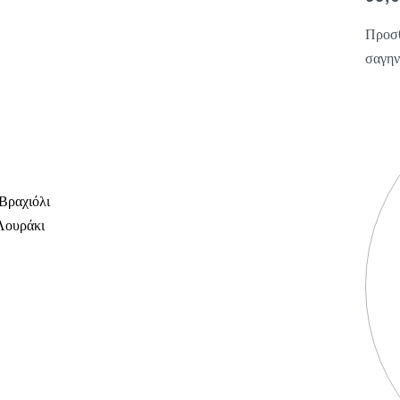
Προσθ
σαγην
Βραχιόλι
Λουράκι