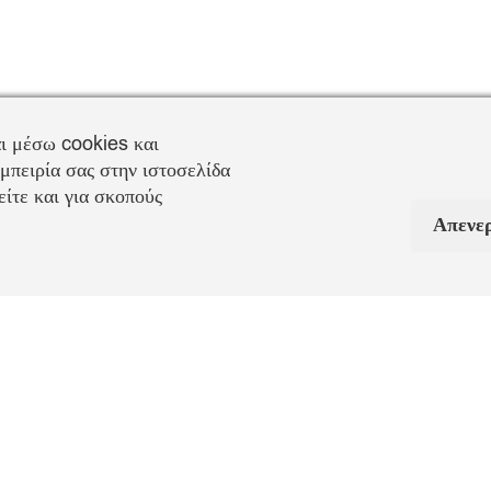
ι μέσω cookies και
μπειρία σας στην ιστοσελίδα
ίτε και για σκοπούς
Απενε
Πληροφορίες Αποστολή
υτικά
Παράδοση
: 1-3 εργάσιμες ημέρες