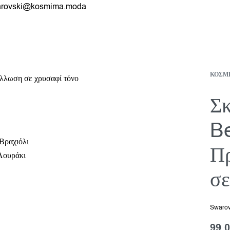
rovski@kosmima.moda
ΚΟΣΜ
Σκ
Be
Βραχιόλι
Πρ
Λουράκι
σε
Swarov
99,