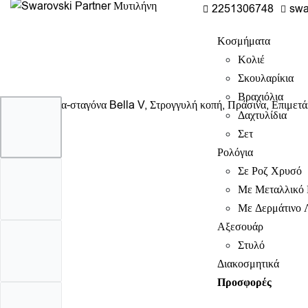
2251306748
swa
Κοσμήματα
Κολιέ
Σκουλαρίκια
Βραχιόλια
Δαχτυλίδια
Σετ
Ρολόγια
Σε Ροζ Χρυσό
Με Μεταλλικό 
Με Δερμάτινο 
Αξεσουάρ
Στυλό
Διακοσμητικά
Προσφορές