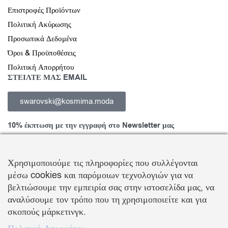
Επιστροφές Προϊόντων
Πολιτική Ακύρωσης
Προσωπικά Δεδομένα
Όροι & Προϋποθέσεις
Πολιτική Απορρήτου
ΣΤΕΙΛΤΕ ΜΑΣ EMAIL
swarovski@kosmima.moda
10% έκπτωση με την εγγραφή στο Newsletter μας
Χρησιμοποιούμε τις πληροφορίες που συλλέγονται
μέσω cookies και παρόμοιων τεχνολογιών για να
Εγγραφείτε στο Newsletter και ενημερωθείτε για νέα προϊόντα,
βελτιώσουμε την εμπειρία σας στην ιστοσελίδα μας, να
τάσεις και προσφορές, καθώς και για να λάβετε
κουπόνι έκπτωσης
αναλύσουμε τον τρόπο που τη χρησιμοποιείτε και για
10%
με την πρώτη σας αγορά!
σκοπούς μάρκετινγκ.
ΒΑΛΛΗΣ Χ.-ΑΒΑΓΙΑΝΟΣ Ε. ΕΜΠΟΡΙΚΗ ΕΤΑΙΡΕΙΑ Ο.Ε.