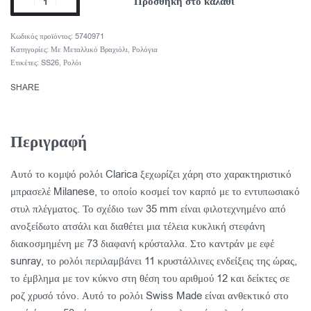
Προσθήκη στο καλάθι
5740971
Κατηγορίες:
Με Μεταλλικό Βραχιόλι
,
Ρολόγια
Ετικέτες:
SS26
,
Ρολόι
SHARE
Περιγραφή
Αυτό το κομψό ρολόι Clarica ξεχωρίζει χάρη στο χαρακτηριστικό
μπρασελέ Milanese, το οποίο κοσμεί τον καρπό με το εντυπωσιακό
στυλ πλέγματος. Το σχέδιο των 35 mm είναι φιλοτεχνημένο από
ανοξείδωτο ατσάλι και διαθέτει μια τέλεια κυκλική στεφάνη
διακοσμημένη με 73 διαφανή κρύσταλλα. Στο καντράν με εφέ
sunray, το ρολόι περιλαμβάνει 11 κρυστάλλινες ενδείξεις της ώρας,
το έμβλημα με τον κύκνο στη θέση του αριθμού 12 και δείκτες σε
ροζ χρυσό τόνο. Αυτό το ρολόι Swiss Made είναι ανθεκτικό στο