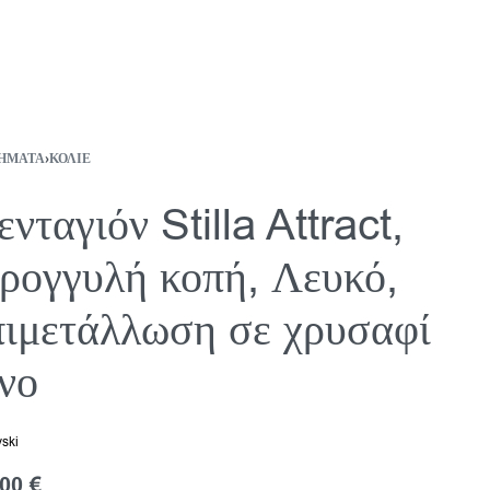
ΉΜΑΤΑ
›
ΚΟΛΙΈ
νταγιόν Stilla Attract,
ρογγυλή κοπή, Λευκό,
ιμετάλλωση σε χρυσαφί
νο
ski
,00
€