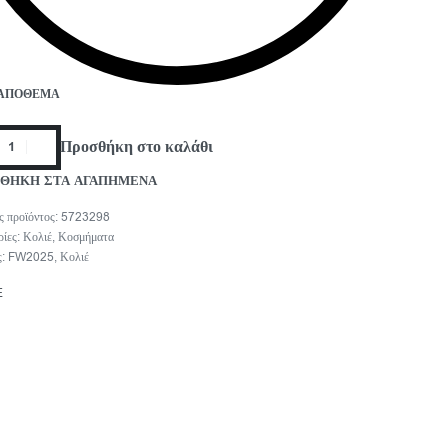
 ΑΠΌΘΕΜΑ
Προσθήκη στο καλάθι
ΘΗΚΗ ΣΤΑ ΑΓΑΠΗΜΕΝΑ
5723298
ρίες:
Κολιέ
,
Κοσμήματα
ς:
FW2025
,
Κολιέ
E