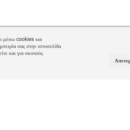
ι μέσω cookies και
μπειρία σας στην ιστοσελίδα
ίτε και για σκοπούς
Απενε
Πληροφορίες Αποστολή
μενταγιόν
Παράδοση
: 1-3 εργάσιμες ημέρες