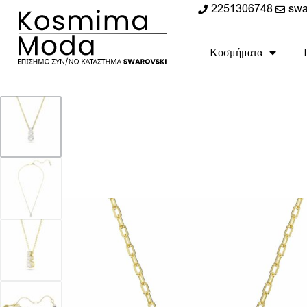
2251306748
swa
Κοσμήματα