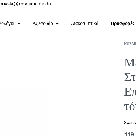
rovski@kosmima.moda
Ρολόγια
Αξεσουάρ
Διακοσμητικά
Προσφορές
ΚΟΣΜ
Με
Στ
Επ
τό
Swarov
119