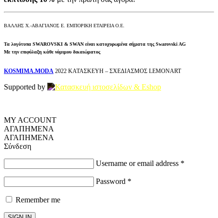
ΒΑΛΛΗΣ Χ.-ΑΒΑΓΙΑΝΟΣ Ε. ΕΜΠΟΡΙΚΗ ΕΤΑΙΡΕΙΑ Ο.Ε.
Τα λογότυπα SWAROVSKI & SWAN είναι κατοχυρωμένα σήματα της Swarovski AG
Με την επιφύλαξη κάθε νόμιμου δικαιώματος
KOSMIMA.MODA
2022 ΚΑΤΑΣΚΕΥΗ – ΣΧΕΔΙΑΣΜΟΣ LEMONART
Supported by
MY ACCOUNT
ΑΓΑΠΗΜΕΝΑ
ΑΓΑΠΗΜΕΝΑ
Σύνδεση
Username or email address
*
Password
*
Remember me
SIGN IN