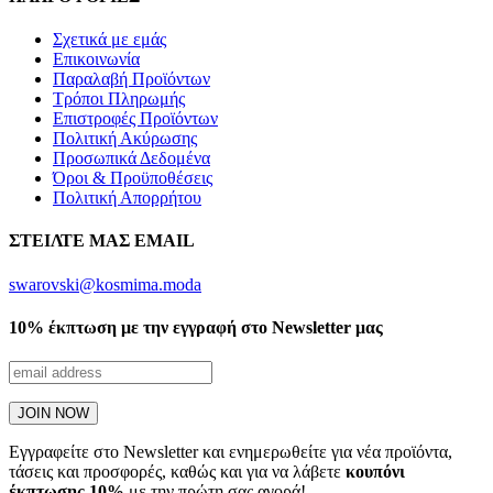
Σχετικά με εμάς
Επικοινωνία
Παραλαβή Προϊόντων
Τρόποι Πληρωμής
Επιστροφές Προϊόντων
Πολιτική Ακύρωσης
Προσωπικά Δεδομένα
Όροι & Προϋποθέσεις
Πολιτική Απορρήτου
ΣΤΕΙΛΤΕ ΜΑΣ EMAIL
swarovski@kosmima.moda
10% έκπτωση με την εγγραφή στο Newsletter μας
Εγγραφείτε στο Newsletter και ενημερωθείτε για νέα προϊόντα,
τάσεις και προσφορές, καθώς και για να λάβετε
κουπόνι
έκπτωσης 10%
με την πρώτη σας αγορά!