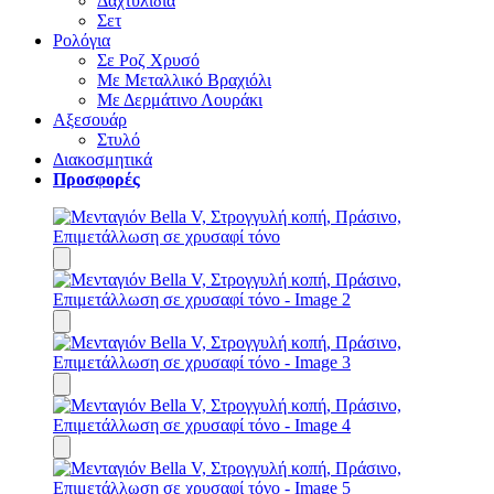
Δαχτυλίδια
Σετ
Ρολόγια
Σε Ροζ Χρυσό
Με Μεταλλικό Βραχιόλι
Με Δερμάτινο Λουράκι
Αξεσουάρ
Στυλό
Διακοσμητικά
Προσφορές