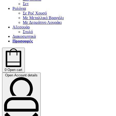
Σετ
Ρολόγια
Σε Ροζ Χρυσό
Με Μεταλλικό Βραχιόλι
Με Δερμάτινο Λουράκι
Αξεσουάρ
Στυλό
Διακοσμητικά
Προσφορές
0
Open cart
Open Account details