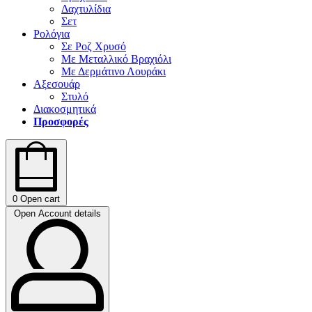
Δαχτυλίδια
Σετ
Ρολόγια
Σε Ροζ Χρυσό
Με Μεταλλικό Βραχιόλι
Με Δερμάτινο Λουράκι
Αξεσουάρ
Στυλό
Διακοσμητικά
Προσφορές
0
Open cart
Open Account details