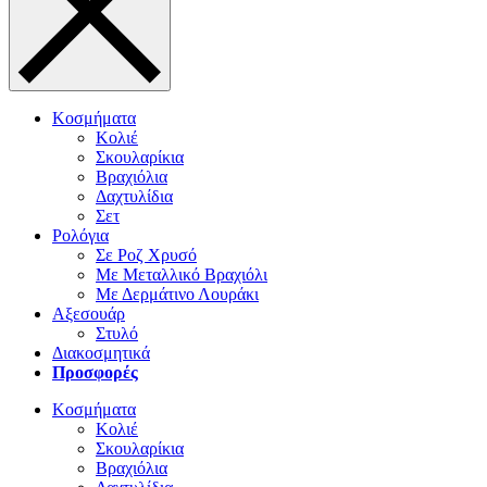
Κοσμήματα
Κολιέ
Σκουλαρίκια
Βραχιόλια
Δαχτυλίδια
Σετ
Ρολόγια
Σε Ροζ Χρυσό
Με Μεταλλικό Βραχιόλι
Με Δερμάτινο Λουράκι
Αξεσουάρ
Στυλό
Διακοσμητικά
Προσφορές
Κοσμήματα
Κολιέ
Σκουλαρίκια
Βραχιόλια