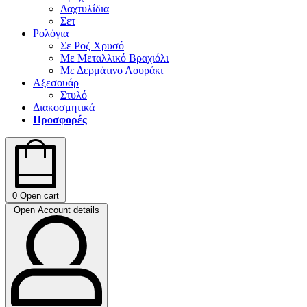
Δαχτυλίδια
Σετ
Ρολόγια
Σε Ροζ Χρυσό
Με Μεταλλικό Βραχιόλι
Με Δερμάτινο Λουράκι
Αξεσουάρ
Στυλό
Διακοσμητικά
Προσφορές
0
Open cart
Open Account details