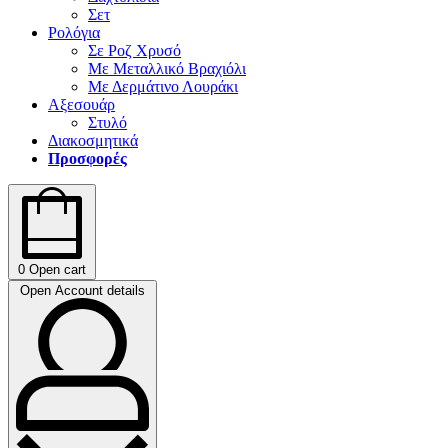
Σετ
Ρολόγια
Σε Ροζ Χρυσό
Με Μεταλλικό Βραχιόλι
Με Δερμάτινο Λουράκι
Αξεσουάρ
Στυλό
Διακοσμητικά
Προσφορές
0
Open cart
Open Account details