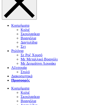
Κοσμήματα
Κολιέ
Σκουλαρίκια
Βραχιόλια
Δαχτυλίδια
Σετ
Ρολόγια
Σε Ροζ Χρυσό
Με Μεταλλικό Βραχιόλι
Με Δερμάτινο Λουράκι
Αξεσουάρ
Στυλό
Διακοσμητικά
Προσφορές
Κοσμήματα
Κολιέ
Σκουλαρίκια
Βραχιόλια