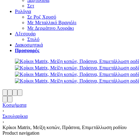
Δαχτυλίδια
Σετ
Ρολόγια
Σε Ροζ Χρυσό
Με Μεταλλικό Βραχιόλι
Με Δερμάτινο Λουράκι
Αξεσουάρ
Στυλό
Διακοσμητικά
Προσφορές
Κοσμήματα
›
Σκουλαρίκια
›
Κρίκοι Matrix, Μείξη κοπών, Πράσινα, Επιμετάλλωση ροδίου
Product navigation