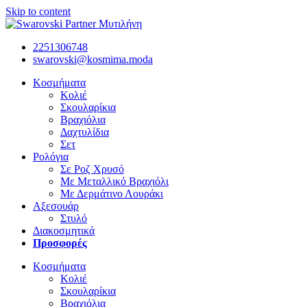
Skip to content
2251306748
swarovski@kosmima.moda
Κοσμήματα
Κολιέ
Σκουλαρίκια
Βραχιόλια
Δαχτυλίδια
Σετ
Ρολόγια
Σε Ροζ Χρυσό
Με Μεταλλικό Βραχιόλι
Με Δερμάτινο Λουράκι
Αξεσουάρ
Στυλό
Διακοσμητικά
Προσφορές
Κοσμήματα
Κολιέ
Σκουλαρίκια
Βραχιόλια