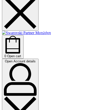
0
Open cart
Open Account details