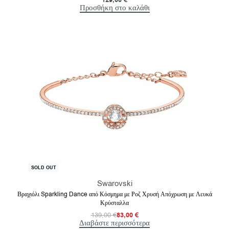
129,00
€
Προσθήκη στο καλάθι
-40% OFF
SOLD OUT
Swarovski
Βραχιόλι Sparkling Dance από Κόσμημα με Ροζ Χρυσή Απόχρωση με Λευκά
Κρύσταλλα
139,00
€
83,00
€
Διαβάστε περισσότερα