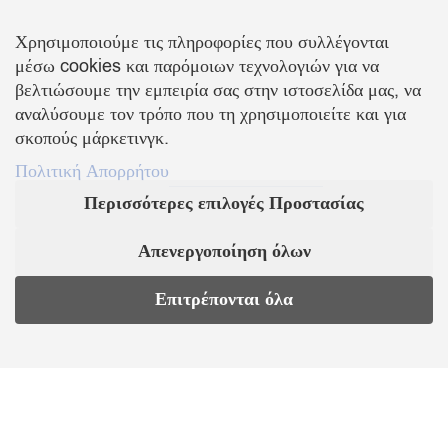
FOLLOW US
Χρησιμοποιούμε τις πληροφορίες που συλλέγονται
μέσω cookies και παρόμοιων τεχνολογιών για να
βελτιώσουμε την εμπειρία σας στην ιστοσελίδα μας, να
αναλύσουμε τον τρόπο που τη χρησιμοποιείτε και για
σκοπούς μάρκετινγκ.
ΠΛΗΡΟΦΟΡΙΕΣ
Πολιτική Απορρήτου
Περισσότερες επιλογές Προστασίας
Σχετικά με εμάς
Επικοινωνία
Απενεργοποίηση όλων
Παραλαβή Προϊόντων
Τρόποι Πληρωμής
Επιστροφές Προϊόντων
Πολιτική Ακύρωσης
Επιτρέπονται όλα
Προσωπικά Δεδομένα
Όροι & Προϋποθέσεις
EL
Πολιτική Απορρήτου
ΣΤΕΙΛΤΕ ΜΑΣ EMAIL