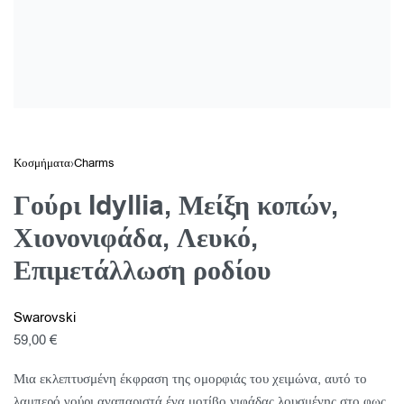
Κοσμήματα
›
Charms
Γούρι Idyllia, Μείξη κοπών,
Χιονονιφάδα, Λευκό,
Επιμετάλλωση ροδίου
Swarovski
59,00
€
Μια εκλεπτυσμένη έκφραση της ομορφιάς του χειμώνα, αυτό το
λαμπερό γούρι αναπαριστά ένα μοτίβο νιφάδας λουσμένης στο φως.