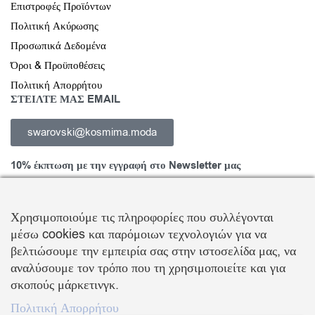
Επιστροφές Προϊόντων
Πολιτική Ακύρωσης
Προσωπικά Δεδομένα
Όροι & Προϋποθέσεις
Πολιτική Απορρήτου
ΣΤΕΙΛΤΕ ΜΑΣ EMAIL
swarovski@kosmima.moda
10% έκπτωση με την εγγραφή στο Newsletter μας
Χρησιμοποιούμε τις πληροφορίες που συλλέγονται
μέσω cookies και παρόμοιων τεχνολογιών για να
Εγγραφείτε στο Newsletter και ενημερωθείτε για νέα προϊόντα,
βελτιώσουμε την εμπειρία σας στην ιστοσελίδα μας, να
τάσεις και προσφορές, καθώς και για να λάβετε
κουπόνι έκπτωσης
αναλύσουμε τον τρόπο που τη χρησιμοποιείτε και για
10%
με την πρώτη σας αγορά!
σκοπούς μάρκετινγκ.
ΒΑΛΛΗΣ Χ.-ΑΒΑΓΙΑΝΟΣ Ε. ΕΜΠΟΡΙΚΗ ΕΤΑΙΡΕΙΑ Ο.Ε.
Πολιτική Απορρήτου