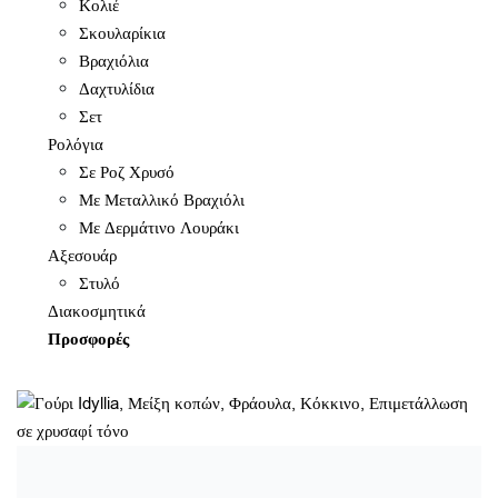
Κολιέ
Σκουλαρίκια
Βραχιόλια
Δαχτυλίδια
Σετ
Ρολόγια
Σε Ροζ Χρυσό
Με Μεταλλικό Βραχιόλι
Με Δερμάτινο Λουράκι
Αξεσουάρ
Στυλό
Διακοσμητικά
Προσφορές