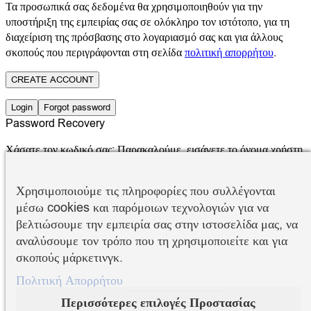
Τα προσωπικά σας δεδομένα θα χρησιμοποιηθούν για την
υποστήριξη της εμπειρίας σας σε ολόκληρο τον ιστότοπο, για τη
διαχείριση της πρόσβασης στο λογαριασμό σας και για άλλους
σκοπούς που περιγράφονται στη σελίδα
πολιτική απορρήτου
.
CREATE ACCOUNT
Login
Forgot password
Password Recovery
Χάσατε τον κωδικό σας; Παρακαλούμε, εισάγετε το όνομα χρήστη
ή τη διεύθυνση email σας. Θα λάβετε έναν σύνδεσμο για να
δημιουργήσετε ένα νέο κωδικό μέσω email.
Χρησιμοποιούμε τις πληροφορίες που συλλέγονται
Όνομα χρήστη ή email
μέσω cookies και παρόμοιων τεχνολογιών για να
βελτιώσουμε την εμπειρία σας στην ιστοσελίδα μας, να
Επαναφορά συνθηματικού
αναλύσουμε τον τρόπο που τη χρησιμοποιείτε και για
σκοπούς μάρκετινγκ.
Create Account
Login
ΚΑΛΑΘΙ
0
Πολιτική Απορρήτου
Προστέθηκε στα Αγαπημένα
Περισσότερες επιλογές Προστασίας