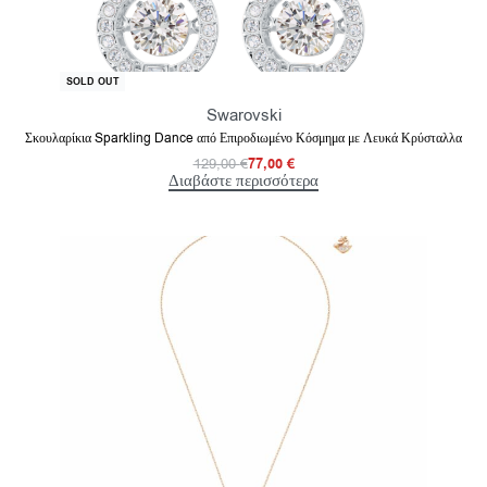
-40% OFF
SOLD OUT
Swarovski
Σκουλαρίκια Sparkling Dance από Επιροδιωμένο Κόσμημα με Λευκά Κρύσταλλα
129,00
€
77,00
€
Διαβάστε περισσότερα