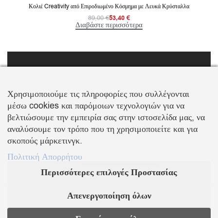
Κολιέ Creativity από Επιροδιωμένο Κόσμημα με Λευκά Κρύσταλλα
89,00
€
53,40
€
Διαβάστε περισσότερα
FOLLOW US
Χρησιμοποιούμε τις πληροφορίες που συλλέγονται
μέσω cookies και παρόμοιων τεχνολογιών για να
βελτιώσουμε την εμπειρία σας στην ιστοσελίδα μας, να
αναλύσουμε τον τρόπο που τη χρησιμοποιείτε και για
σκοπούς μάρκετινγκ.
ΠΛΗΡΟΦΟΡΙΕΣ
Πολιτική Απορρήτου
Περισσότερες επιλογές Προστασίας
Σχετικά με εμάς
Επικοινωνία
Απενεργοποίηση όλων
Παραλαβή Προϊόντων
Τρόποι Πληρωμής
Επιστροφές Προϊόντων
Πολιτική Ακύρωσης