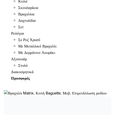
Κολιέ
Σκουλαρίκια
Βραχιόλια
Δαχτυλίδια
Σετ
Ρολόγια
Σε Ροζ Χρυσό
Με Μεταλλικό Βραχιόλι
Με Δερμάτινο Λουράκι
Αξεσουάρ
Στυλό
Διακοσμητικά
Προσφορές