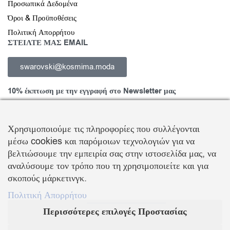
Προσωπικά Δεδομένα
Όροι & Προϋποθέσεις
Πολιτική Απορρήτου
ΣΤΕΙΛΤΕ ΜΑΣ EMAIL
swarovski@kosmima.moda
10% έκπτωση με την εγγραφή στο Newsletter μας
Χρησιμοποιούμε τις πληροφορίες που συλλέγονται
μέσω cookies και παρόμοιων τεχνολογιών για να
Εγγραφείτε στο Newsletter και ενημερωθείτε για νέα προϊόντα,
βελτιώσουμε την εμπειρία σας στην ιστοσελίδα μας, να
τάσεις και προσφορές, καθώς και για να λάβετε
κουπόνι έκπτωσης
αναλύσουμε τον τρόπο που τη χρησιμοποιείτε και για
10%
με την πρώτη σας αγορά!
σκοπούς μάρκετινγκ.
ΒΑΛΛΗΣ Χ.-ΑΒΑΓΙΑΝΟΣ Ε. ΕΜΠΟΡΙΚΗ ΕΤΑΙΡΕΙΑ Ο.Ε.
Πολιτική Απορρήτου
Περισσότερες επιλογές Προστασίας
Τα λογότυπα SWAROVSKI & SWAN είναι κατοχυρωμένα σήματα της Swarovski AG
Με την επιφύλαξη κάθε νόμιμου δικαιώματος