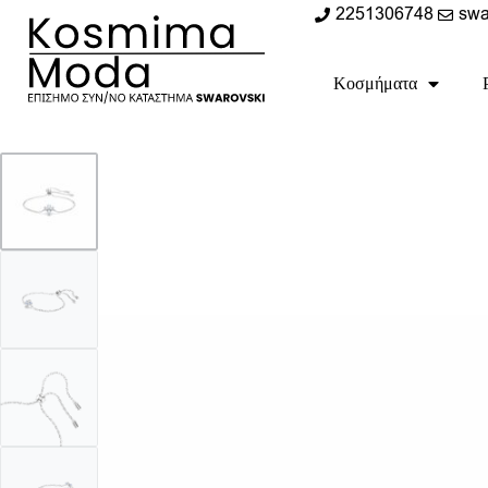
2251306748
swa
Κοσμήματα