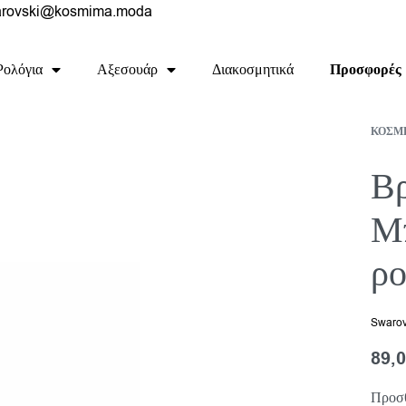
rovski@kosmima.moda
Ρολόγια
Αξεσουάρ
Διακοσμητικά
Προσφορές
ΚΟΣΜ
Βρ
Μ
ρο
Swarov
89,
Προσθ