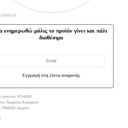
ΤΛΗΜΈΝΟ
α ενημερωθώ μόλις το προϊόν γίνει και πάλι
διαθέσιμο
5734263
ρίες:
Βραχιόλια
,
Κοσμήματα
ς:
FW2025
,
Βραχιόλι
E