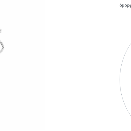
όμορφ