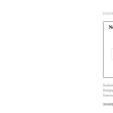
ΕΞΑΝ
Ν
Κατηγο
Ετικέτε
SHAR