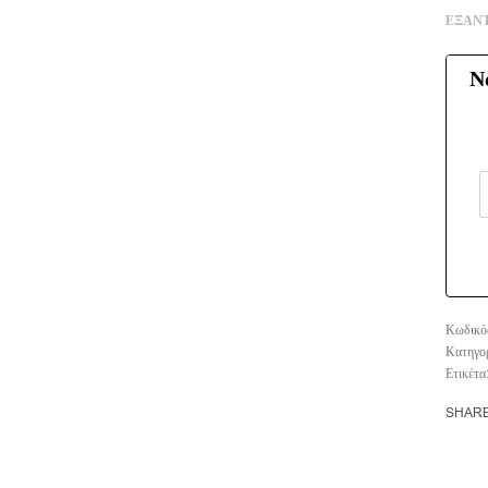
ΕΞΑΝ
Ν
Κατηγο
Ετικέτα
SHAR