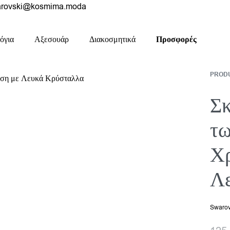
rovski@kosmima.moda
όγια
Αξεσουάρ
Διακοσμητικά
Προσφορές
PRODU
Σκ
τω
Χ
Λ
Swarov