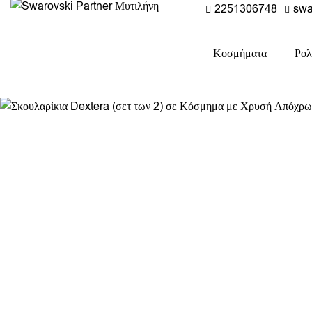
2251306748
swa
Κοσμήματα
Ρολ