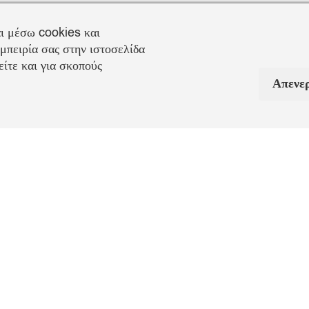
ι μέσω cookies και
μπειρία σας στην ιστοσελίδα
ίτε και για σκοπούς
Απενε
Πληροφορίες Αποστολή
το σετ δύο
Παράδοση
: 1-3 εργάσιμες ημέρες
ς
Έξοδα Αποστολής
: 4,00€ (για παραγγελίες κάτω τω
να σε
29€)
πόδοση του
Αντικαταβολή
: 2,90€ (για παραγγελίες κάτω των 2