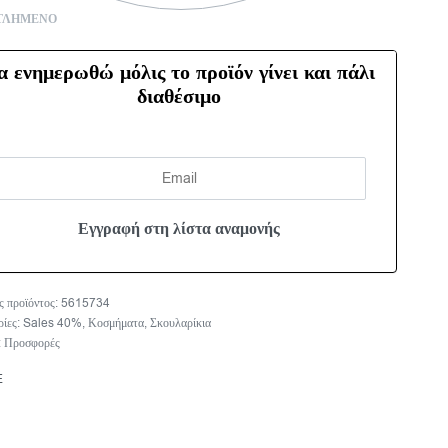
ΤΛΗΜΈΝΟ
α ενημερωθώ μόλις το προϊόν γίνει και πάλι
διαθέσιμο
5615734
ρίες:
Sales 40%
,
Κοσμήματα
,
Σκουλαρίκια
:
Προσφορές
E