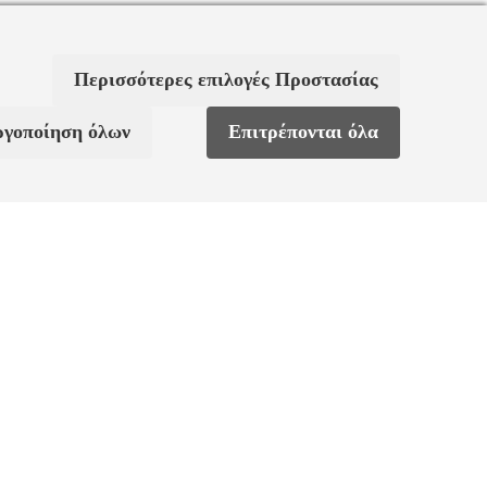
Περισσότερες επιλογές Προστασίας
ργοποίηση όλων
Επιτρέπονται όλα
ς
Χαρακτηριστικά
ΒΆΡΟΣ
100,00000000 γρ.
ν
COLLECTION
Dextera
9€)
COLOR
Λευκό