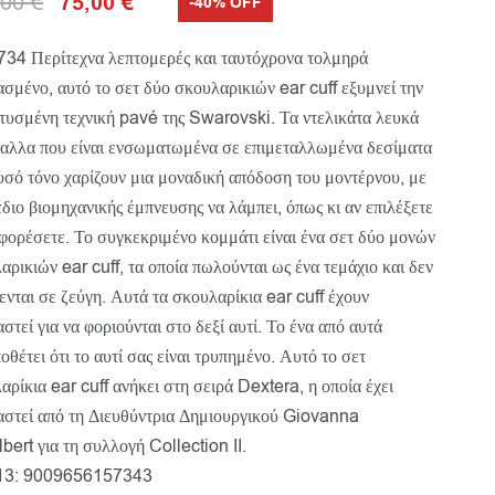
,00
€
75,00
€
-40% OFF
34 Περίτεχνα λεπτομερές και ταυτόχρονα τολμηρά
ασμένο, αυτό το σετ δύο σκουλαρικιών ear cuff εξυμνεί την
τυσμένη τεχνική pavé της Swarovski. Τα ντελικάτα λευκά
αλλα που είναι ενσωματωμένα σε επιμεταλλωμένα δεσίματα
υσό τόνο χαρίζουν μια μοναδική απόδοση του μοντέρνου, με
έδιο βιομηχανικής έμπνευσης να λάμπει, όπως κι αν επιλέξετε
 φορέσετε. Το συγκεκριμένο κομμάτι είναι ένα σετ δύο μονών
αρικιών ear cuff, τα οποία πωλούνται ως ένα τεμάχιο και δεν
θενται σε ζεύγη. Αυτά τα σκουλαρίκια ear cuff έχουν
αστεί για να φοριούνται στο δεξί αυτί. Το ένα από αυτά
οθέτει ότι το αυτί σας είναι τρυπημένο. Αυτό το σετ
αρίκια ear cuff ανήκει στη σειρά Dextera, η οποία έχει
αστεί από τη Διευθύντρια Δημιουργικού Giovanna
bert για τη συλλογή Collection II.
3: 9009656157343