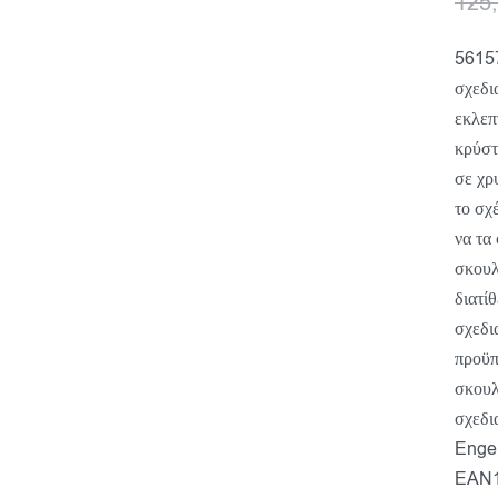
125
56157
σχεδι
εκλεπ
κρύστ
σε χρ
το σχ
να τα
σκουλ
διατί
σχεδι
προϋπ
σκουλ
σχεδι
Engel
EAN1