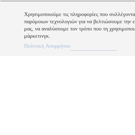
Χρησιμοποιούμε τις πληροφορίες που συλλέγοντα
παρόμοιων τεχνολογιών για να βελτιώσουμε την ε
μας, να αναλύσουμε τον τρόπο που τη χρησιμοποιε
μάρκετινγκ.
Πολιτική Απορρήτου
Περιγραφή
Περίτεχνα λεπτομερές και ταυτόχρονα τολμηρά σχεδιασμένο, αυτό 
σκουλαρικιών ear cuff εξυμνεί την εκλεπτυσμένη τεχνική pavé τη
Swarovski. Τα ντελικάτα λευκά κρύσταλλα που είναι ενσωματωμέ
επιμεταλλωμένα δεσίματα σε χρυσό τόνο χαρίζουν μια μοναδική α