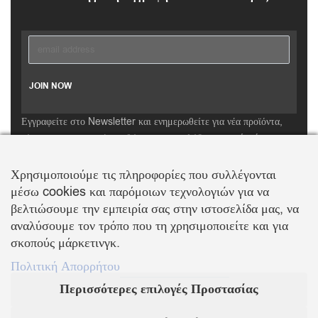
Εγγραφείτε στο Newsletter και ενημερωθείτε για νέα προϊόντα,
τάσεις και προσφορές, καθώς και για να λάβετε
κουπόνι έκπτωσης
10%
με την πρώτη σας αγορά!
Χρησιμοποιούμε τις πληροφορίες που συλλέγονται
ΒΑΛΛΗΣ Χ.-ΑΒΑΓΙΑΝΟΣ Ε. ΕΜΠΟΡΙΚΗ ΕΤΑΙΡΕΙΑ Ο.Ε.
μέσω cookies και παρόμοιων τεχνολογιών για να
Τα λογότυπα SWAROVSKI & SWAN είναι κατοχυρωμένα σήματα της Swarovski AG
βελτιώσουμε την εμπειρία σας στην ιστοσελίδα μας, να
Με την επιφύλαξη κάθε νόμιμου δικαιώματος
αναλύσουμε τον τρόπο που τη χρησιμοποιείτε και για
σκοπούς μάρκετινγκ.
Πολιτική Απορρήτου
Περισσότερες επιλογές Προστασίας
KOSMIMA.MODA
2022 ΚΑΤΑΣΚΕΥΗ – ΣΧΕΔΙΑΣΜΟΣ LEMONART