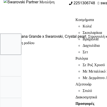
2251306748
swa
Κοσμήματα
Κολιέ
Σκουλαρίκια
Βραχιόλια
Δαχτυλίδια
Σετ
Ρολόγια
Σε Ροζ Χρυσό
Με Μεταλλικό 
Με Δερμάτινο 
Αξεσουάρ
Στυλό
Διακοσμητικά
Προσφορές