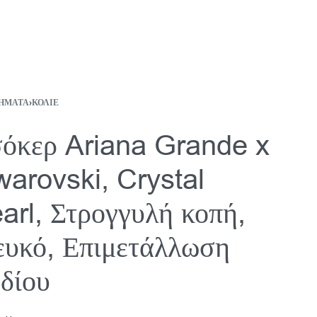
ΉΜΑΤΑ
›
ΚΟΛΙΈ
όκερ Ariana Grande x
arovski, Crystal
arl, Στρογγυλή κοπή,
υκό, Επιμετάλλωση
δίου