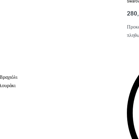
Swarov
280
Προκα
πληθω
Βραχιόλι
Λουράκι