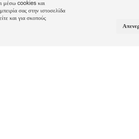
ι μέσω cookies και
μπειρία σας στην ιστοσελίδα
ίτε και για σκοπούς
Απενε
Πληροφορίες Αποστολή
κό τσόκερ.
Παράδοση
: 1-3 εργάσιμες ημέρες
συρόμενο
Έξοδα Αποστολής
: 4,00€ (για παραγγελίες κάτω τω
χές,
29€)
πές. Στο
Αντικαταβολή
: 2,90€ (για παραγγελίες κάτω των 2
earls, για
Παραγγελίες άνω των 29€ αποστέλονται δωρεάν.