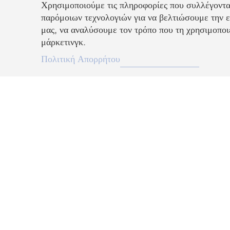
Χρησιμοποιούμε τις πληροφορίες που συλλέγοντα
παρόμοιων τεχνολογιών για να βελτιώσουμε την ε
μας, να αναλύσουμε τον τρόπο που τη χρησιμοποιε
μάρκετινγκ.
Πολιτική Απορρήτου
Περιγραφή
Προκαλέστε ανεξίτηλη εντύπωση με αυτό το λαμπερό και πληθωρι
Το σχέδιο με επιμετάλλωση ροδίου ρυθμίζεται εύκολα χάρη στο 
κούμπωμα με μπίλια και διαθέτει δύο σειρές με αλυσίδες με υποδο
διακοσμημένες με διαφανή Swarovski Zirconia σε στρογγυλές κο
κάτω μέρος, έχει προστεθεί διακόσμηση από Swarovski Crystal P