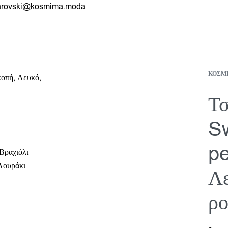
rovski@kosmima.moda
ΚΟΣΜ
Τσ
Sw
pe
Βραχιόλι
Λουράκι
Λε
ρο