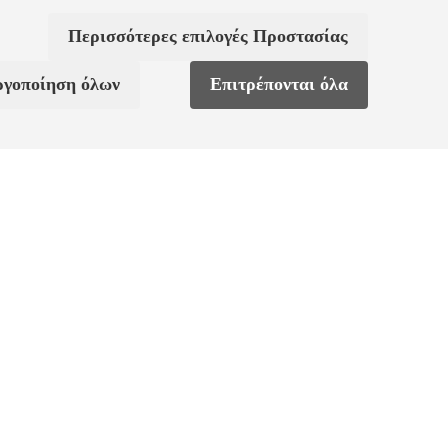
Περισσότερες επιλογές Προστασίας
ργοποίηση όλων
Επιτρέπονται όλα
ς
Χαρακτηριστικά
ΒΆΡΟΣ
100,00000000 γρ.
ν
COLLECTION
Ariana Grande x Swarovski
9€)
COLOR
Λευκό