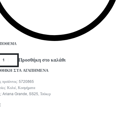
ΑΠΌΘΕΜΑ
Προσθήκη στο καλάθι
ΘΗΚΗ ΣΤΑ ΑΓΑΠΗΜΕΝΑ
5720865
ρίες:
Κολιέ
,
Κοσμήματα
ς:
Ariana Grande
,
SS25
,
Τσόκερ
E