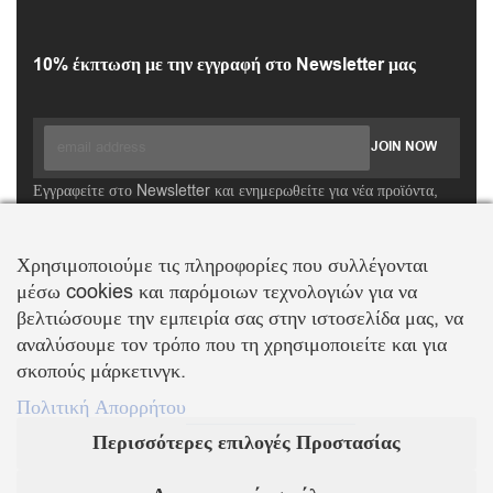
10% έκπτωση με την εγγραφή στο Newsletter μας
Εγγραφείτε στο Newsletter και ενημερωθείτε για νέα προϊόντα,
τάσεις και προσφορές, καθώς και για να λάβετε
κουπόνι έκπτωσης
10%
με την πρώτη σας αγορά!
Χρησιμοποιούμε τις πληροφορίες που συλλέγονται
μέσω cookies και παρόμοιων τεχνολογιών για να
ΒΑΛΛΗΣ Χ.-ΑΒΑΓΙΑΝΟΣ Ε. ΕΜΠΟΡΙΚΗ ΕΤΑΙΡΕΙΑ Ο.Ε.
βελτιώσουμε την εμπειρία σας στην ιστοσελίδα μας, να
Τα λογότυπα SWAROVSKI & SWAN είναι κατοχυρωμένα σήματα της Swarovski AG
αναλύσουμε τον τρόπο που τη χρησιμοποιείτε και για
Με την επιφύλαξη κάθε νόμιμου δικαιώματος
σκοπούς μάρκετινγκ.
Πολιτική Απορρήτου
Περισσότερες επιλογές Προστασίας
KOSMIMA.MODA
2022 ΚΑΤΑΣΚΕΥΗ – ΣΧΕΔΙΑΣΜΟΣ LEMONART