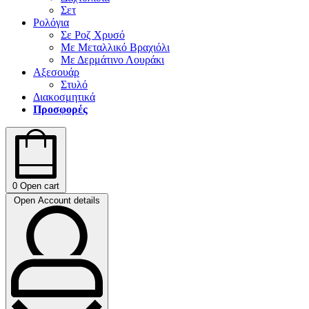
Σετ
Ρολόγια
Σε Ροζ Χρυσό
Με Μεταλλικό Βραχιόλι
Με Δερμάτινο Λουράκι
Αξεσουάρ
Στυλό
Διακοσμητικά
Προσφορές
0
Open cart
Open Account details