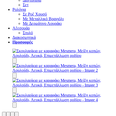
Δαχτυλίδια
Σετ
Ρολόγια
Σε Ροζ Χρυσό
Με Μεταλλικό Βραχιόλι
Με Δερμάτινο Λουράκι
Αξεσουάρ
Στυλό
Διακοσμητικά
Προσφορές