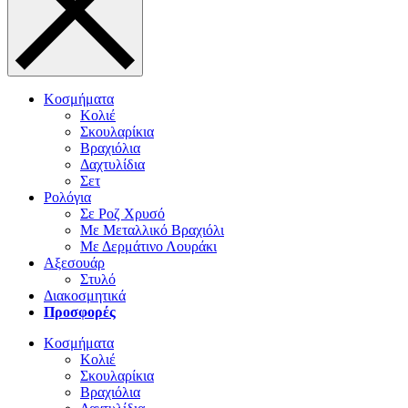
Κοσμήματα
Κολιέ
Σκουλαρίκια
Βραχιόλια
Δαχτυλίδια
Σετ
Ρολόγια
Σε Ροζ Χρυσό
Με Μεταλλικό Βραχιόλι
Με Δερμάτινο Λουράκι
Αξεσουάρ
Στυλό
Διακοσμητικά
Προσφορές
Κοσμήματα
Κολιέ
Σκουλαρίκια
Βραχιόλια