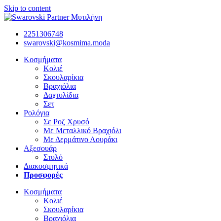
Skip to content
2251306748
swarovski@kosmima.moda
Κοσμήματα
Κολιέ
Σκουλαρίκια
Βραχιόλια
Δαχτυλίδια
Σετ
Ρολόγια
Σε Ροζ Χρυσό
Με Μεταλλικό Βραχιόλι
Με Δερμάτινο Λουράκι
Αξεσουάρ
Στυλό
Διακοσμητικά
Προσφορές
Κοσμήματα
Κολιέ
Σκουλαρίκια
Βραχιόλια