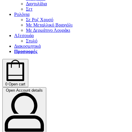
Δαχτυλίδια
Σετ
Ρολόγια
Σε Ροζ Χρυσό
Με Μεταλλικό Βραχιόλι
Με Δερμάτινο Λουράκι
Αξεσουάρ
Στυλό
Διακοσμητικά
Προσφορές
0
Open cart
Open Account details