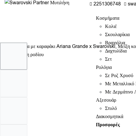
2251306748
swa
Κοσμήματα
Κολιέ
Σκουλαρίκια
Βραχιόλια
Δαχτυλίδια
Σετ
Ρολόγια
Σε Ροζ Χρυσό
Με Μεταλλικό 
Με Δερμάτινο 
Αξεσουάρ
Στυλό
Διακοσμητικά
Προσφορές