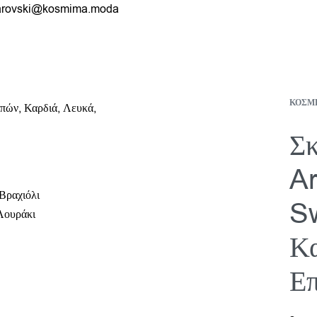
rovski@kosmima.moda
ΚΟΣΜ
Σκ
Ar
Βραχιόλι
Sw
Λουράκι
Κα
Επ