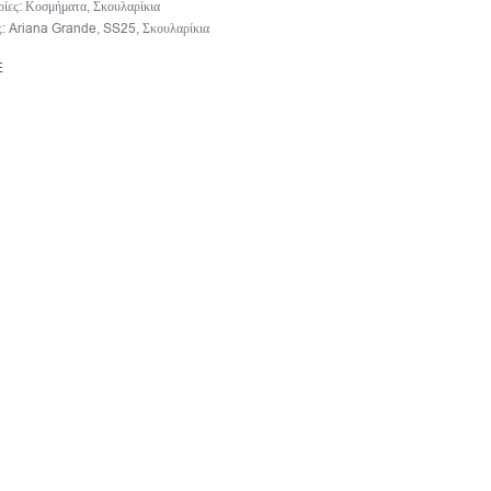
ρίες:
Κοσμήματα
,
Σκουλαρίκια
ς:
Ariana Grande
,
SS25
,
Σκουλαρίκια
E