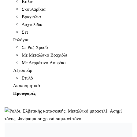
Κολιέ
Σκουλαρίκια
Βραχιόλια
Δαχτυλίδια
Σετ
Ρολόγια
Σε Ροζ Χρυσό
Με Μεταλλικό Βραχιόλι
Με Δερμάτινο Λουράκι
Αξεσουάρ
Στυλό
Διακοσμητικά
Προσφορές