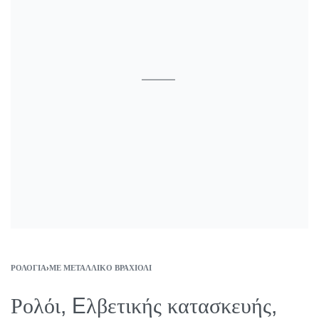
ΡΟΛΌΓΙΑ
›
ΜΕ ΜΕΤΑΛΛΙΚΌ ΒΡΑΧΙΌΛΙ
Ρολόι, Eλβετικής κατασκευής,