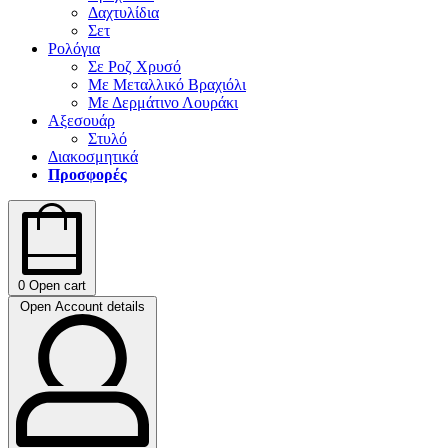
Δαχτυλίδια
Σετ
Ρολόγια
Σε Ροζ Χρυσό
Με Μεταλλικό Βραχιόλι
Με Δερμάτινο Λουράκι
Αξεσουάρ
Στυλό
Διακοσμητικά
Προσφορές
0
Open cart
Open Account details