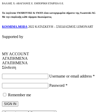
ΒΑΛΛΗΣ Χ.-ΑΒΑΓΙΑΝΟΣ Ε. ΕΜΠΟΡΙΚΗ ΕΤΑΙΡΕΙΑ Ο.Ε.
Τα λογότυπα SWAROVSKI & SWAN είναι κατοχυρωμένα σήματα της Swarovski AG
Με την επιφύλαξη κάθε νόμιμου δικαιώματος
KOSMIMA.MODA
2022 ΚΑΤΑΣΚΕΥΗ – ΣΧΕΔΙΑΣΜΟΣ LEMONART
Supported by
MY ACCOUNT
ΑΓΑΠΗΜΕΝΑ
ΑΓΑΠΗΜΕΝΑ
Σύνδεση
Username or email address
*
Password
*
Remember me
SIGN IN