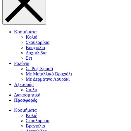
Κοσμήματα
Κολιέ
Σκουλαρίκια
Βραχιόλια
Δαχτυλίδια
Σετ
Ρολόγια
Σε Ροζ Χρυσό
Με Μεταλλικό Βραχιόλι
Με Δερμάτινο Λουράκι
Αξεσουάρ
Στυλό
Διακοσμητικά
Προσφορές
Κοσμήματα
Κολιέ
Σκουλαρίκια
Βραχιόλια