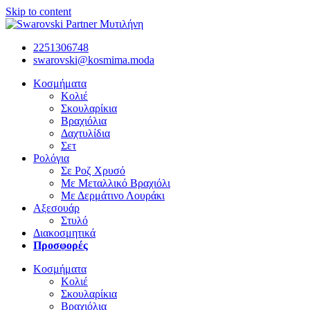
Skip to content
2251306748
swarovski@kosmima.moda
Κοσμήματα
Κολιέ
Σκουλαρίκια
Βραχιόλια
Δαχτυλίδια
Σετ
Ρολόγια
Σε Ροζ Χρυσό
Με Μεταλλικό Βραχιόλι
Με Δερμάτινο Λουράκι
Αξεσουάρ
Στυλό
Διακοσμητικά
Προσφορές
Κοσμήματα
Κολιέ
Σκουλαρίκια
Βραχιόλια