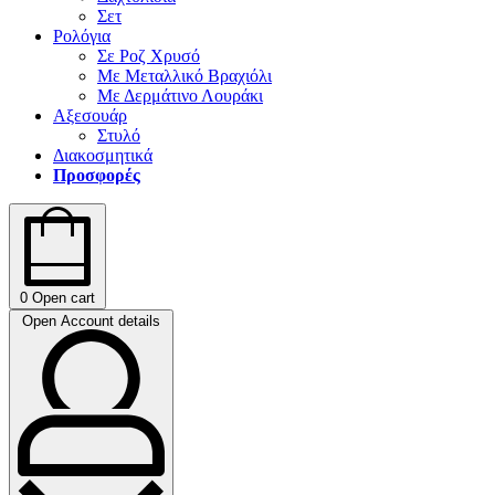
Σετ
Ρολόγια
Σε Ροζ Χρυσό
Με Μεταλλικό Βραχιόλι
Με Δερμάτινο Λουράκι
Αξεσουάρ
Στυλό
Διακοσμητικά
Προσφορές
0
Open cart
Open Account details