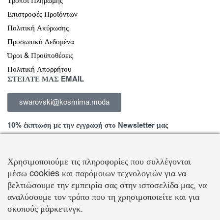
Τρόποι Πληρωμής
Επιστροφές Προϊόντων
Πολιτική Ακύρωσης
Προσωπικά Δεδομένα
Όροι & Προϋποθέσεις
Πολιτική Απορρήτου
ΣΤΕΙΛΤΕ ΜΑΣ EMAIL
swarovski@kosmima.moda
10% έκπτωση με την εγγραφή στο Newsletter μας
Χρησιμοποιούμε τις πληροφορίες που συλλέγονται
μέσω cookies και παρόμοιων τεχνολογιών για να
Εγγραφείτε στο Newsletter και ενημερωθείτε για νέα προϊόντα,
βελτιώσουμε την εμπειρία σας στην ιστοσελίδα μας, να
τάσεις και προσφορές, καθώς και για να λάβετε
κουπόνι έκπτωσης
αναλύσουμε τον τρόπο που τη χρησιμοποιείτε και για
10%
με την πρώτη σας αγορά!
σκοπούς μάρκετινγκ.