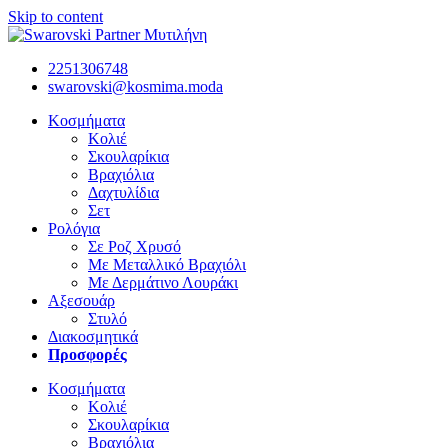
Skip to content
2251306748
swarovski@kosmima.moda
Κοσμήματα
Κολιέ
Σκουλαρίκια
Βραχιόλια
Δαχτυλίδια
Σετ
Ρολόγια
Σε Ροζ Χρυσό
Με Μεταλλικό Βραχιόλι
Με Δερμάτινο Λουράκι
Αξεσουάρ
Στυλό
Διακοσμητικά
Προσφορές
Κοσμήματα
Κολιέ
Σκουλαρίκια
Βραχιόλια