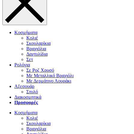
Κοσμήματα
Κολιέ
Σκουλαρίκια
Βραχιόλια
Δαχτυλίδια
Σετ
Ρολόγια
Σε Ροζ Χρυσό
Με Μεταλλικό Βραχιόλι
Με Δερμάτινο Λουράκι
Αξεσουάρ
Στυλό
Διακοσμητικά
Προσφορές
Κοσμήματα
Κολιέ
Σκουλαρίκια
Βραχιόλια