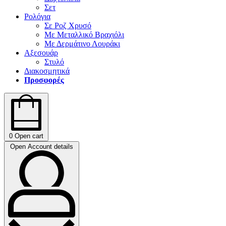
Σετ
Ρολόγια
Σε Ροζ Χρυσό
Με Μεταλλικό Βραχιόλι
Με Δερμάτινο Λουράκι
Αξεσουάρ
Στυλό
Διακοσμητικά
Προσφορές
0
Open cart
Open Account details