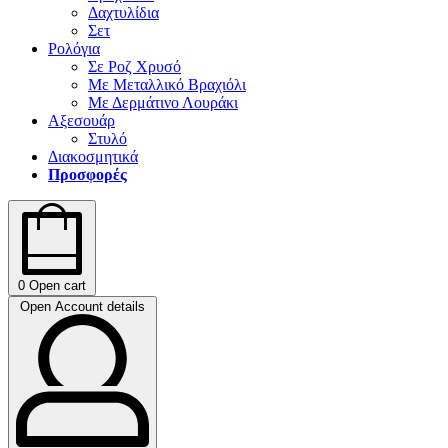
Δαχτυλίδια
Σετ
Ρολόγια
Σε Ροζ Χρυσό
Με Μεταλλικό Βραχιόλι
Με Δερμάτινο Λουράκι
Αξεσουάρ
Στυλό
Διακοσμητικά
Προσφορές
0
Open cart
Open Account details