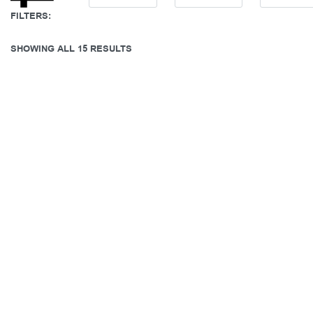
FILTERS:
SHOWING ALL 15 RESULTS
Swarovski
Γούρι Idyllia, Μείξη κοπών, Μέλισσα,
Γούρι Id
Πολύχρωμο, Φινίρισμα με χρυσό 18
επίστ
καρατίων
Επ