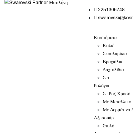
2251306748
swarovski@kos
Κοσμήματα
Κολιέ
Σκουλαρίκια
Βραχιόλια
Δαχτυλίδια
Σετ
Ρολόγια
Σε Ροζ Χρυσό
Με Μεταλλικό 
Με Δερμάτινο 
Αξεσουάρ
Στυλό