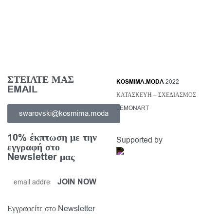
arovski Dulcis, Στρογγυλή
Μπρελόκ Swarovski Dul
ρωμο, Επιμετάλλωση ροδίου
Heart, Καρδιά, Πολύ
Επιμετάλλωση ροδ
,00
€
48,30
€
-30% OFF
τε περισσότερα
69,00
€
Προβολη
Διαβάστε περισσότερα
Π
ΣΤΕΙΛΤΕ ΜΑΣ
KOSMIMA.MODA
2022
EMAIL
ΚΑΤΑΣΚΕΥΗ – ΣΧΕΔΙΑΣΜΟΣ
LEMONART
swarovski@kosmima.moda
10% έκπτωση με την
Supported by
εγγραφή στο
Newsletter μας
Εγγραφείτε στο Newsletter