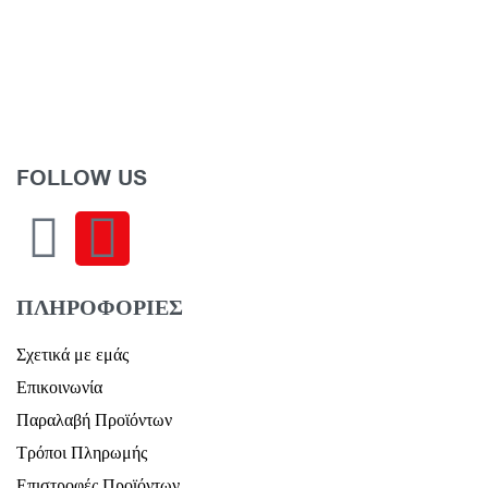
Μπρελόκ Sw
Swarovski
κοπή, Πολύχ
Γούρι Idyllia, Μείξη κοπών,
Χιονονιφάδα, Λευκό, Επιμετάλλωση
69
ροδίου
Διαβάσ
59,00
€
Διαβάστε περισσότερα
FOLLOW US
Προβολη
ΠΛΗΡΟΦΟΡΙΕΣ
Σχετικά με εμάς
Επικοινωνία
Παραλαβή Προϊόντων
Τρόποι Πληρωμής
Επιστροφές Προϊόντων