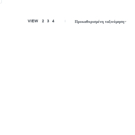
VIEW
2
3
4
Προκαθορισμένη ταξινόμηση
 Πράσινο,
Swarovski
φί τόνο
Γούρι τσάντας Swarovski Infinite,
Άπειρο και καρδιά, Λευκό, Φινίρισμα
από διάφορα μέταλλα